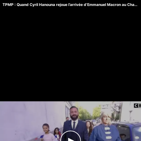
TPMP : Quand Cyril Hanouna rejoue l’arrivée d’Emmanuel Macron au Champ-de-Mars