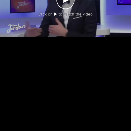
Click on ► to watch the video
-
-
Contact us
Legal notice
Privacy policy