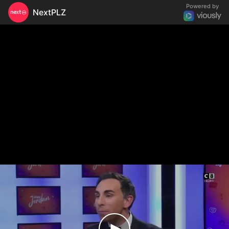
Powered by
NextPLZ
Afida Turner serait l'héritière principale de Tina
Turner avec son mari !