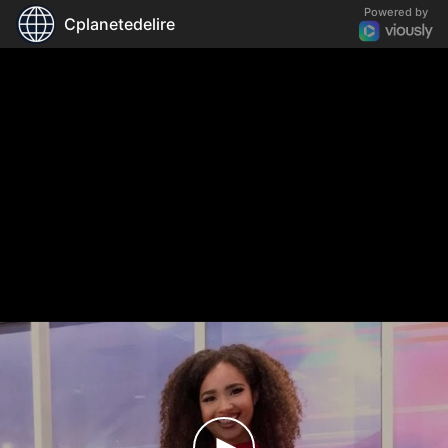
Powered by
Cplanetedelire
"Elle fait du 48 dans une robe 36,elle a l'air
ridicule", moquée, elle répond en maillot