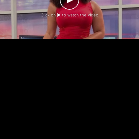
Click on ► to watch the video
-
-
Contact us
Legal notice
Privacy policy